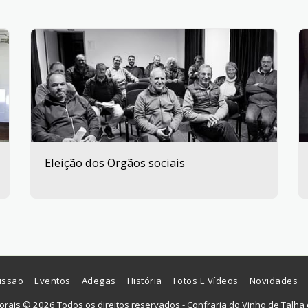
Eleição dos Orgãos sociais
issão
Eventos
Adegas
História
Fotos E Vídeos
Novidades
torais © 2026 Todos os direitos reservados -
Confraria do Vinho de Talha