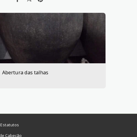
Abertura das talhas
Estatutos
 de Cabeção