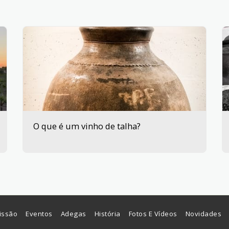
O que é um vinho de talha?
issão
Eventos
Adegas
História
Fotos E Vídeos
Novidades